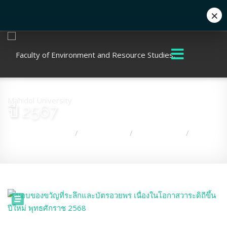
×
+662 441 5000
enwww@mahidol.ac.th
ปี 2567
คุณอยู่ที่:
หน้าแรก
เกี่ยวกับคณะ
กิจกรรมคณะ
ปี 2567
/
/
/