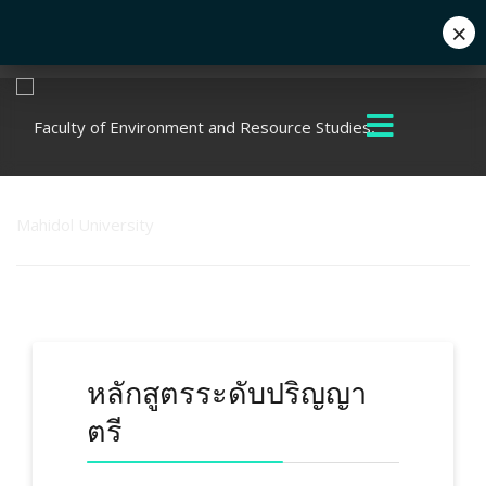
×
Eng
+662 441 5000
enwww@mahidol.ac.th
หลักสูตรระดับปริญญา
ตรี