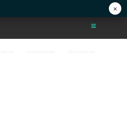
Eng
+662 441 5000
enwww@mahidol.ac.th
×
บุคลากร
เอกสารเผยแพร่
บริการบุคลากร