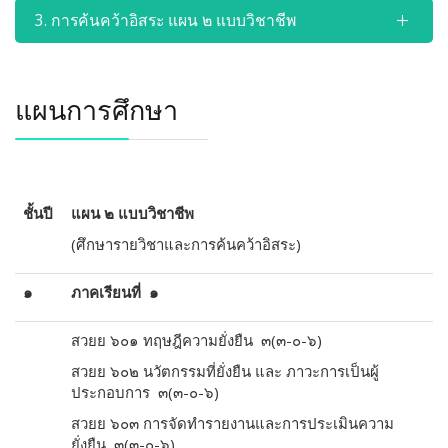
3. การค้นคว้าอิสระ แผน ๒ แบบวิชาชีพ
แผนการศึกษา
ชั้นปี
แผน ๒ แบบวิชาชีพ
(ศึกษารายวิชาและการค้นคว้าอิสระ)
๑
ภาคเรียนที่ ๑
สวยย ๖๐๑ ทฤษฎีความยั่งยืน ๓(๓-๐-๖)
สวยย ๖๐๒ นวัตกรรมที่ยั่งยืน และ ภาวะการเป็นผู้
ประกอบการ ๓(๓-๐-๖)
สวยย ๖๐๓ การจัดทำรายงานและการประเมินความ
ยั่งยืน ๓(๓-๐-๖)