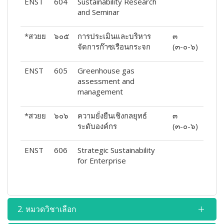
ENST
604
Sustainability Research
and Seminar
*สวยย
๖๐๕
การประเมินและบริหาร
๓
จัดการก๊าซเรือนกระจก
(๓-๐-๖)
ENST
605
Greenhouse gas
assessment and
management
*สวยย
๖๐๖
ความยั่งยืนเชิงกลยุทธ์
๓
ระดับองค์กร
(๓-๐-๖)
ENST
606
Strategic Sustainability
for Enterprise
2. หมวดวิชาเลือก