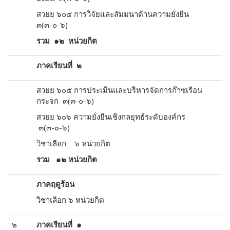
สวยย ๖๐๔ การวิจัยและสัมมนาด้านความยั่งยืน
๓(๓-๐-๖)
รวม ๑๒ หน่วยกิต
ภาคเรียนที่ ๒
สวยย ๖๐๕ การประเมินและบริหารจัดการก๊าซเรือน
กระจก ๓(๓-๐-๖)
สวยย ๖๐๖ ความยั่งยืนเชิงกลยุทธ์ระดับองค์กร
๓(๓-๐-๖)
วิชาเลือก ๖ หน่วยกิต
รวม ๑๒ หน่วยกิต
ภาคฤดูร้อน
วิชาเลือก ๖ หน่วยกิต
๒
ภาคเรียนที่ ๑