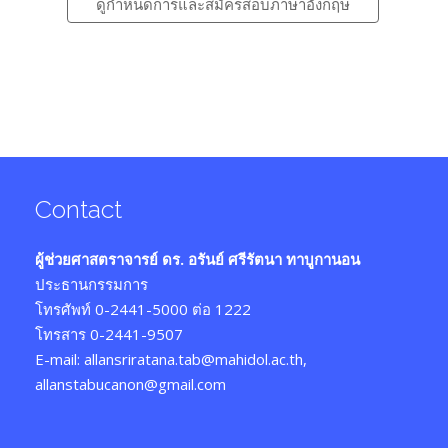
ดูกำหนดการและสมัครสอบภาษาอังกฤษ
Contact
ผู้ช่วยศาสตราจารย์ ดร. อรันย์ ศรีรัตนา ทาบูกานอน
ประธานกรรมการ
โทรศัพท์ 0-2441-5000 ต่อ 1222
โทรสาร 0-2441-9507
E-mail: allansriratana.tab@mahidol.ac.th,
allanstabucanon@gmail.com