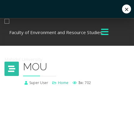
×
+662 441 5000
enwww@mahidol.ac.th
MOU
Super User
Home
ฮิต: 702